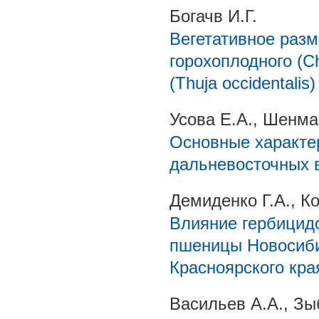
Богачв И.Г.
Вегетативное раз
горохоплодного (Ch
(Thuja occidentali
Усова Е.А., Шенма
Основные характе
дальневосточных 
Демиденко Г.А., К
Влияние гербицид
пшеницы Новосиби
Красноярского кра
Васильев А.А., Зы