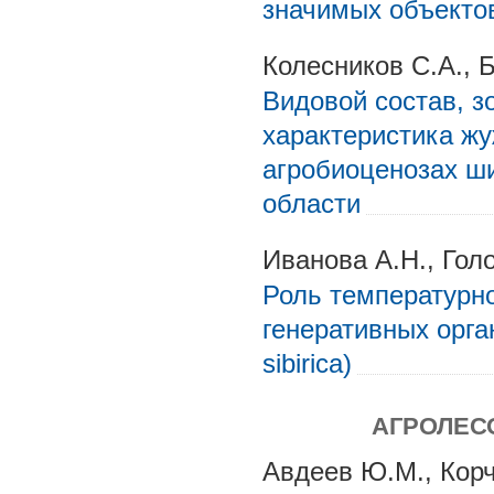
значимых объектов
Колесников С.А., 
Видовой состав, з
характеристика жу
агробиоценозах ши
области
Иванова А.Н., Гол
Роль температурн
генеративных орга
sibirica)
АГРОЛЕС
Авдеев Ю.М., Корч