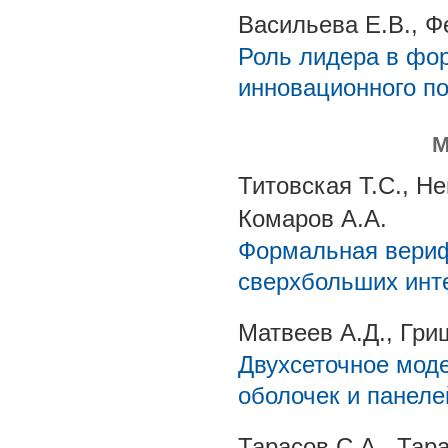
Васильева Е.В., Ф
Роль лидера в фо
инновационного п
М
Титовская Т.С., Н
Комаров А.А.
Формальная вериф
сверхбольших инт
Матвеев А.Д., Гри
Двухсеточное мод
оболочек и панел
Тарасов С.А., Тар