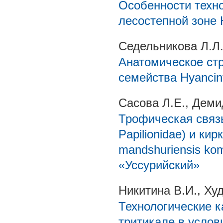
Особенности техн
лесостепной зоне
Седельникова Л.Л
Анатомическое ст
семейства Hyancint
Сасова Л.Е., Деми
Трофическая связь
Papilionidae) и кир
mandshuriensis ko
«Уссурийский»
Никитина В.И., Ху
Технологические к
тритикале в услов