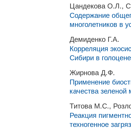
Цандекова О.Л., С
Содержание общег
многолетников в у
Демиденко Г.А.
Корреляция экосис
Сибири в голоцене
Жирнова Д.Ф.
Применение биост
качества зеленой 
Титова М.С., Розл
Реакция пигментн
техногенное загря