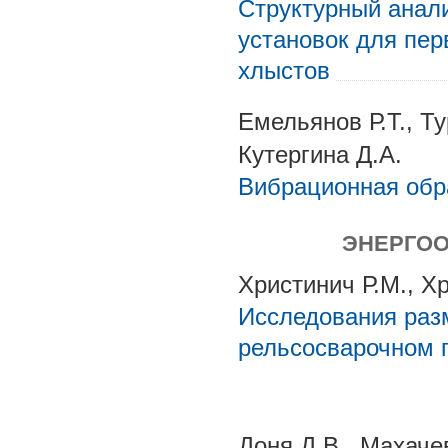
Структурный анал
установок для пер
хлыстов
Емельянов Р.Т., Т
Кутергина Д.А.
Вибрационная обр
ЭНЕРГОО
Христинич Р.М., Хр
Исследования раз
рельсосварочном 
Доня Д.В., Махаче