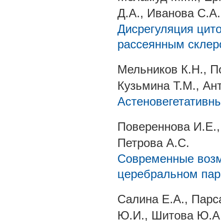
Д.А., Иванова С.А.
Дисрегуляция цито
рассеянным склер
Мельников К.Н., П
Кузьмина Т.М., Ан
Астеновегетативн
Повереннова И.Е.,
Петрова А.С.
Современные возм
церебральном пар
Салина Е.А., Парс
Ю.И., Шитова Ю.А.