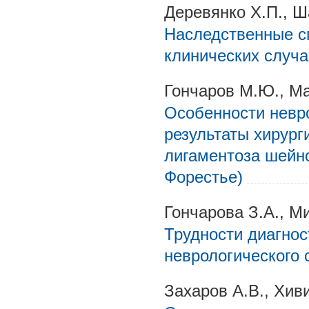
Деревянко Х.П., Ш
Наследственные с
клинических случа
Гончаров М.Ю., Ма
Особенности невро
результаты хирур
лигаментоза шейно
Форестье)
Гончарова З.А., М
Трудности диагнос
неврологического 
Захаров А.В., Хив