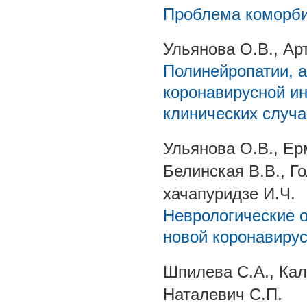
Проблема коморби
Ульянова О.В., Ар
Полинейропатии, 
коронавирусной и
клинических случа
Ульянова О.В., Ер
Белинская В.В., Г
хачапуридзе И.Ч.
Неврологические 
новой коронавиру
Шпилева С.А., Кал
Наталевич С.П.