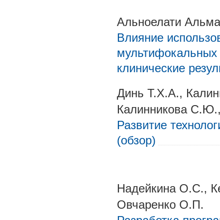
Альноелати Альма
Влияние использо
мультифокальных 
клинические резул
Динь Т.Х.А., Кали
Калинникова С.Ю.,
Развитие технолог
(обзор)
Надейкина О.С., К
Овчаренко О.П.