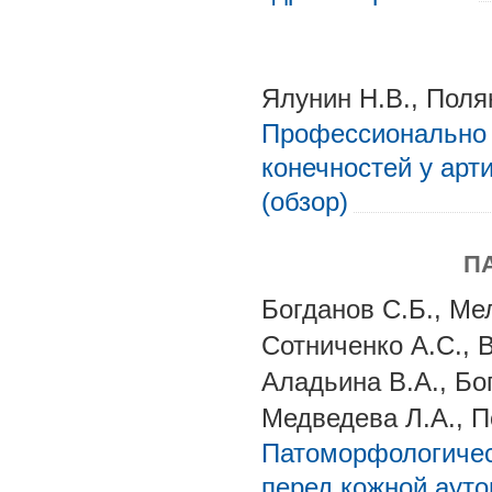
Ялунин Н.В., Поля
Профессионально 
конечностей у ар
(обзор)
П
Богданов С.Б., Мел
Сотниченко А.С., В
Аладьина В.А., Бо
Медведева Л.А., П
Патоморфологичес
перед кожной ауто