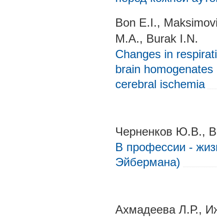
Bon E.I., Maksimov
M.A., Burak I.N.
Changes in respirati
brain homogenates i
cerebral ischemia
Черненков Ю.В., В
В профессии - жиз
Эйбермана)
Ахмадеева Л.Р., Иж