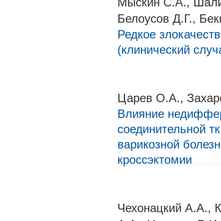
Мыскин С.А., Шали
Белоусов Д.Г., Бе
Редкое злокачест
(клинический случ
Царев О.А., Захаро
Влияние недиффе
соединительной тк
варикозной болез
кроссэктомии
Чехонацкий А.А., 