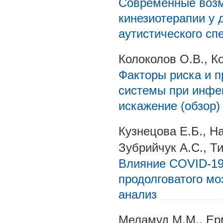
Современные возм
кинезиотерапии у 
аутистического спе
Колоколов О.В., К
Факторы риска и 
системы при инфе
искажение (обзор)
Кузнецова Е.Б., Н
Зубрийчук А.С., Т
Влияние COVID-19 
продолговатого мо
анализ
Меламуд М.М., Ерм