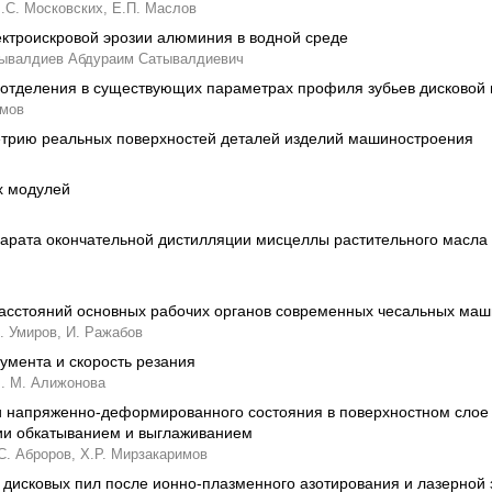
.С. Московских,
Е.П. Маслов
ктроискровой эрозии алюминия в водной среде
ывалдиев Абдураим Сатывалдиевич
нотделения в существующих параметрах профиля зубьев дисковой
омов
етрию реальных поверхностей деталей изделий машиностроения
х модулей
арата окончательной дистилляции мисцеллы растительного масла
асстояний основных рабочих органов современных чесальных маш
. Умиров,
И. Ражабов
умента и скорость резания
. М. Алижонова
и напряженно-деформированного состояния в поверхностном слое
и обкатыванием и выглаживанием
С. Аброров,
Х.Р. Мирзакаримов
дисковых пил после ионно-плазменного азотирования и лазерной 