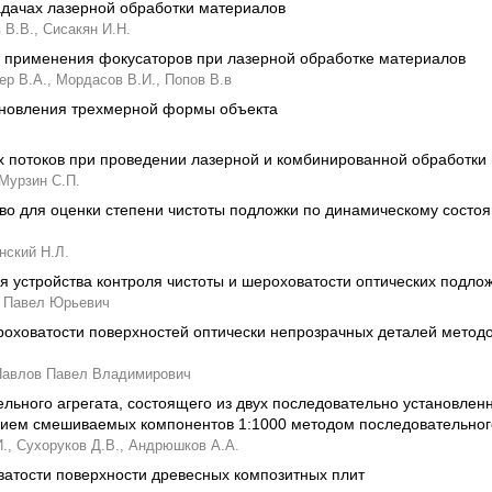
дачах лазерной обработки материалов
 В.В.,
Сисакян И.Н.
 применения фокусаторов при лазерной обработке материалов
р В.А.,
Мордасов В.И.,
Попов В.в
ановления трехмерной формы объекта
 потоков при проведении лазерной и комбинированной обработки
Мурзин С.П.
во для оценки степени чистоты подложки по динамическому состоя
нский Н.Л.
 устройства контроля чистоты и шероховатости оптических подло
 Павел Юрьевич
ховатости поверхностей оптически непрозрачных деталей методо
Павлов Павел Владимирович
льного агрегата, состоящего из двух последовательно установле
нием смешиваемых компонентов 1:1000 методом последовательног
.,
Сухоруков Д.В.,
Андрюшков А.А.
атости поверхности древесных композитных плит