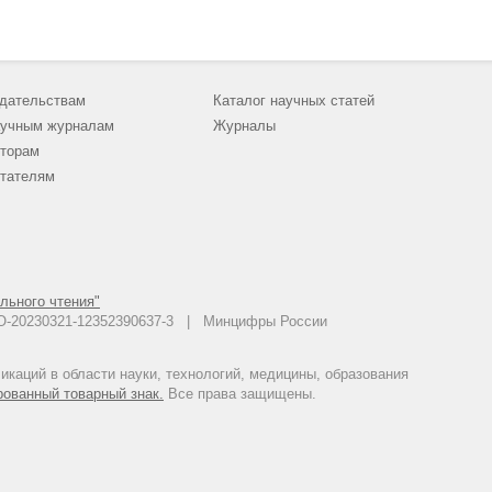
дательствам
Каталог научных статей
учным журналам
Журналы
торам
тателям
льного чтения"
 АО-20230321-12352390637-3 | Минцифры России
каций в области науки, технологий, медицины, образования
рованный товарный знак.
Все права защищены.