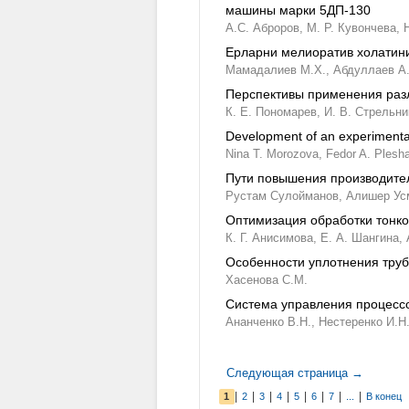
машины марки 5ДП-130
А.С. Аброров,
М. Р. Кувончева,
Ерларни мелиоратив холатини
Мамадалиев М.Х.,
Абдуллаев А.
Перспективы применения разл
К. Е. Пономарев,
И. В. Стрельни
Development of an experimental 
Nina T. Morozova,
Fedor A. Plesh
Пути повышения производите
Рустам Сулойманов,
Алишер Ус
Оптимизация обработки тонко
К. Г. Анисимова,
Е. А. Шангина,
Особенности уплотнения труб
Хасенова С.М.
Система управления процесс
Ананченко В.Н.,
Нестеренко И.Н.
Следующая страница →
|
|
|
|
|
|
|
|
1
2
3
4
5
6
7
...
В конец