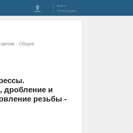
Войти
Регистрация
 целом
Общее
\
рессы.
, дробление и
товление резьбы -