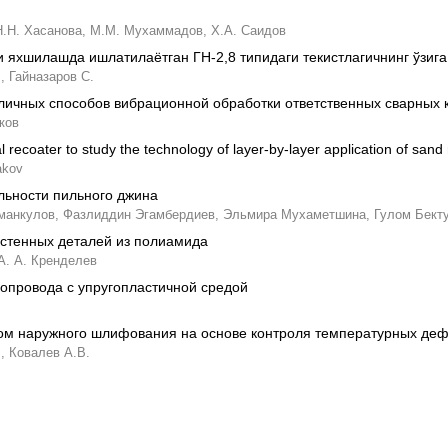
Н.Н. Хасанова,
М.М. Мухаммадов,
Х.А. Саидов
 яхшилашда ишлатилаётган ГН-2,8 типидаги текистлагичнинг ўзига
,
Гайназаров С.
ичных способов вибрационной обработки ответственных сварных к
ков
recoater to study the technology of layer-by-layer application of sand
akov
льности пильного джина
манкулов,
Фазлиддин Эгамбердиев,
Эльмира Мухаметшина,
Гулом Бект
стенных деталей из полиамида
А. А. Кренделев
опровода с упругопластичной средой
ом наружного шлифования на основе контроля температурных де
,
Ковалев А.В.