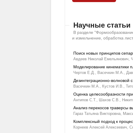
Научные статьи
В разделе "Формообразование
и измельчение, обработка лис
Поиск новых принципов сепа
Авдеев Николай Емельянович,
Моделирование кинематики пл
Чертов Е.Д.,
Васечкин М.А.,
Дав
Дезинтеграционно-волновой 
Васечкин М.А.,
Кустов И.В.,
Тит
Оценка целесообразности пр
Антипов С.Т.,
Шахов С.В.,
Никит
Анализ перекосов траверсы в
Гараз Татьяна Викторовна,
Макс
Комплексный подход к процес
Корнеев Алексей Алексеевич,
С