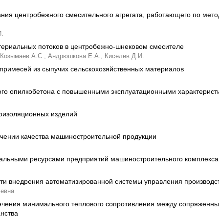
ия центробежного смесительного агрегата, работающего по мето
И.
ериальных потоков в центробежно-шнековом смесителе
Козымаев А.С.,
Андрюшкова Е.А.,
Киселев Д.И.
примесей из сыпучих сельскохозяйственных материалов
го опилкобетона с повышенными эксплуатационными характерист
лоизоляционных изделий
чении качества машиностроительной продукции
альными ресурсами предприятий машиностроительного комплекса
ч
ти внедрения автоматизированной системы управления производс
ьевна
печения минимального теплового сопротивления между сопряженн
анства