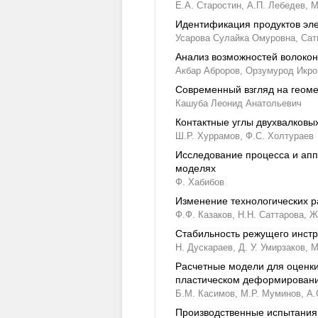
Е.А. Старостин,
А.П. Лебедев,
М
Идентификация продуктов эле
Усарова Сулайка Омуровна,
Сат
Анализ возможностей волоко
Акбар Аброров,
Орзумурод Икр
Современный взгляд на геом
Кашуба Леонид Анатольевич
Контактные углы двухвалковы
Ш.Р. Хуррамов,
Ф.С. Холтураев
Исследование процесса и апп
моделях
Ф. Хабибов
Изменение технологических р
Ф.Ф. Казаков,
Н.Н. Саттарова,
Ж
Стабильность режущего инстр
Н. Дускараев,
Д. У. Умирзаков,
М
Расчетные модели для оценк
пластическом деформировани
Б.М. Касимов,
М.Р. Муминов,
А.
Производственные испытания 