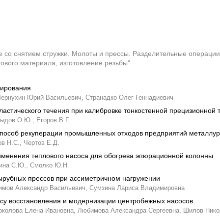
 со снятием стружки. Молоты и прессы. Разделительные операции
тового материала, изготовление резьбы"
рирования
Чернухин Юрий Васильевич,
Странадко Олег Геннадиевич
астического течения при калибровке тонкостенной прецизионной 
ыдов О.Ю.,
Егоров В.Г.
способ рекуперации промышленных отходов предприятий металлу
ов Н.С.,
Чертов Е.Д.
именения теплового насоса для обогрева эпюрационной колонны
ина С.Ю.,
Смолко Ю.Н.
ырубных прессов при ассиметричном нагружении
имов Александр Васильевич,
Сумзина Лариса Владимировна
су восстановления и модернизации центробежных насосов
околова Елена Ивановна,
Любимова Александра Сергеевна,
Шилов Нико