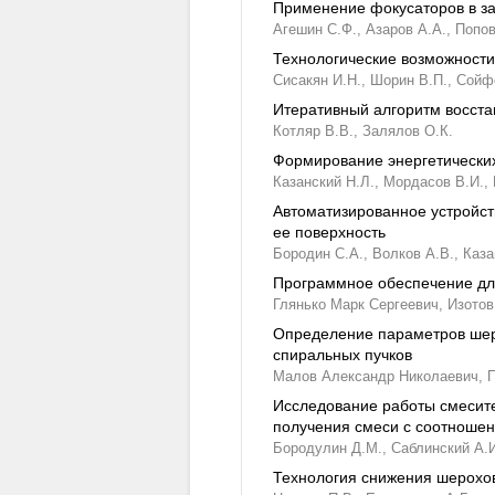
Применение фокусаторов в за
Агешин С.Ф.,
Азаров А.А.,
Попов
Технологические возможности
Сисакян И.Н.,
Шорин В.П.,
Сойфе
Итеративный алгоритм восст
Котляр В.В.,
Залялов О.К.
Формирование энергетических
Казанский Н.Л.,
Мордасов В.И.,
Автоматизированное устройст
ее поверхность
Бородин С.А.,
Волков А.В.,
Каза
Программное обеспечение для
Глянько Марк Сергеевич,
Изотов
Определение параметров шеро
спиральных пучков
Малов Александр Николаевич,
Исследование работы смесите
получения смеси с соотноше
Бородулин Д.М.,
Саблинский А.И
Технология снижения шерохов