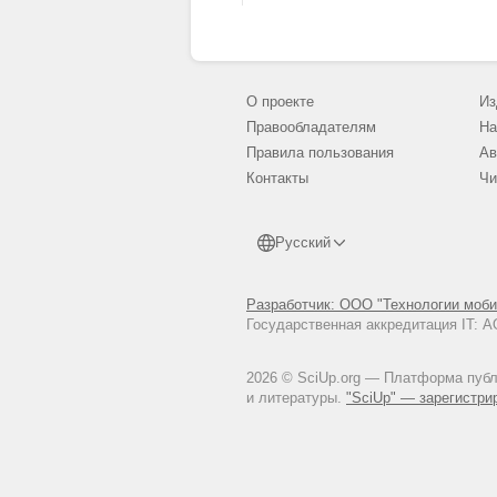
О проекте
Из
Правообладателям
На
Правила пользования
Ав
Контакты
Чи
Русский
Разработчик: ООО "Технологии моби
Государственная аккредитация IT:
2026 © SciUp.org — Платформа публи
и литературы.
"SciUp" — зарегистри