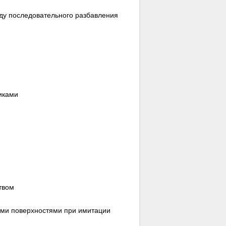
ду последовательного разбавления
иками
твом
ыми поверхностями при имитации