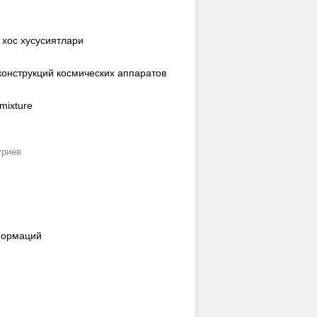
 хос хусусиятлари
онструкций космических аппаратов
 mixture
уриев
формаций