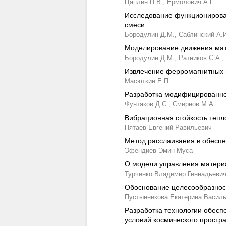
Цаплин П.В.,
Ермолович А.Г.
Исследование функционирован
смеси
Бородулин Д.М.,
Саблинский А.
Моделирование движения мат
Бородулин Д.М.,
Ратников С.А.,
Извлечение ферромагнитных 
Масюткин Е.П.
Разработка модифицированно
Фунтяков Д.С.,
Смирнов М.А.
Вибрационная стойкость теп
Пятаев Евгений Равильевич
Метод расслаивания в обеспе
Эфендиев Эмин Муса
О модели управления матери
Турченко Владимир Геннадьеви
Обоснование целесообразнос
Пустынникова Екатерина Васил
Разработка технологии обес
условий космического простр