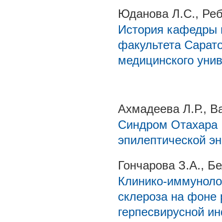
Юданова Л.С., Реб
История кафедры 
факультета Сарато
медицинского уни
Ахмадеева Л.Р., В
Синдром Отахара I
эпилептической э
Гончарова З.А., Бе
Клинико-иммуноло
склероза на фоне
герпесвирусной и