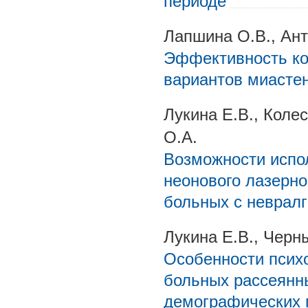
периоде
Лапшина О.В., Анти
Эффективность ко
вариантов миасте
Лукина Е.В., Коле
О.А.
Возможности испол
неонового лазерно
больных с невралг
Лукина Е.В., Черн
Особенности псих
больных рассеянн
демографических 