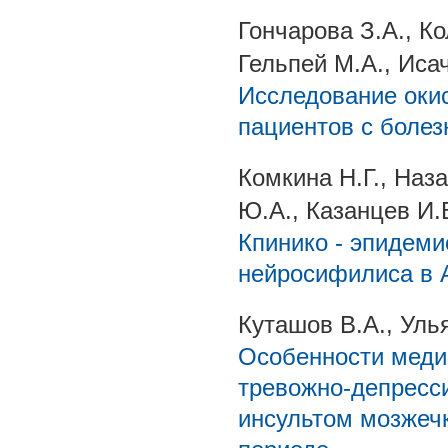
Гончарова З.А., К
Гельпей М.А., Иса
Исследование окис
пациентов с боле
Комкина Н.Г., Наз
Ю.А., Казанцев И.
Кпинико - эпидеми
нейросифилиса в А
Куташов В.А., Уль
Особенности меди
тревожно-депресси
инсультом мозжеч