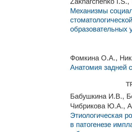
Zakharchenko I.S.,
Механизмы социал
стоматологическо
образовательных 
Фомкина О.А., Ник
Анатомия задней 
Т
Бабушкина И.В., Б
Чибрикова Ю.А., Ав
Этиологическая р
в патогенезе импл