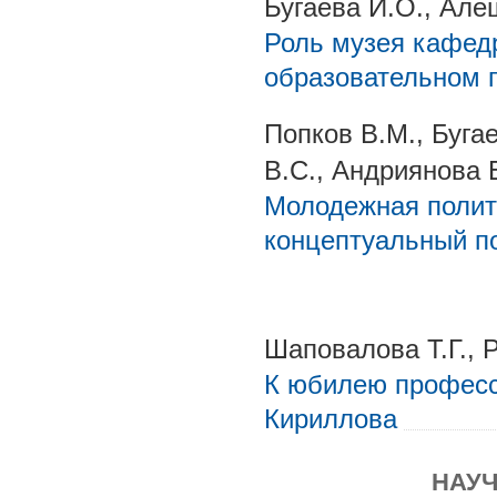
Бугаева И.О., Але
Роль музея кафед
образовательном 
Попков В.М., Буга
B.C., Андриянова 
Молодежная полит
концептуальный по
Шаповалова Т.Г.,
К юбилею профес
Кириллова
НАУ