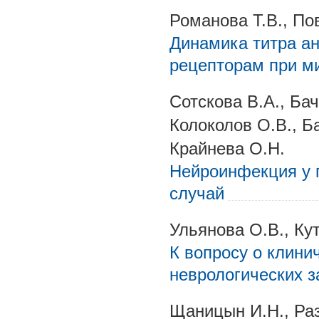
Романова Т.В., По
Динамика титра а
рецепторам при м
Сотскова В.А., Бач
Колоколов О.В., Б
Крайнева О.Н.
Нейроинфекция у 
случай
Ульянова О.В., Ку
К вопросу о клини
неврологических 
Щаницын И.Н., Раз