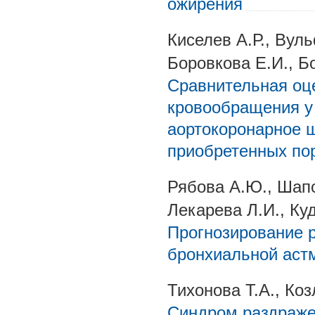
ожирения
Киселев А.Р., Вуль
Боровкова Е.И., Б
Сравнительная оце
кровообращения у
аортокоронарное 
приобретенных по
Рябова А.Ю., Шапо
Лекарева Л.И., Ку
Прогнозирование 
бронхиальной аст
Тихонова Т.А., Коз
Синдром раздраже