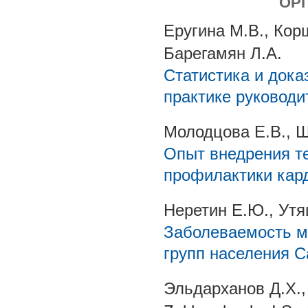
ОР
Еругина М.В., Кор
Барегамян Л.А.
Статистика и дока
практике руководи
Молодцова Е.В., Ш
Опыт внедрения т
профилактики кар
Неретин Е.Ю., Утя
Заболеваемость м
групп населения 
Эльдарханов Д.Х.,