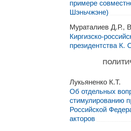
примере совместн
Шэньчжэне)
Мураталиев Д.Р., В
Киргизско-российс
президентства К. 
ПОЛИТИ
Лукьяненко К.Т.
Об отдельных вопр
стимулированию пр
Российской Федер
акторов