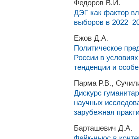
Федоров В.И.
ДЭГ как фактор вл
выборов в 2022–20
Ежов Д.А.
Политическое пре
России в условия
тенденции и особ
Парма Р.В., Сучил
Дискурс гуманита
научных исследова
зарубежная практ
Барташевич Д.А.
Фейк-ньюс в конт