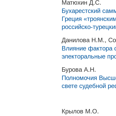
Матюхин Д.С.
Бухарестский самм
Греция «троянски
российско-турецк
Данилова Н.М., С
Влияние фактора 
электоральные про
Бурова А.Н.
Полномочия Высше
свете судебной ре
Крылов М.О.