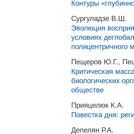
Контуры «глубинно
Сургуладзе В.Ш.
Эволюция восприят
условиях деглоба
полицентричного 
Пещеров Ю.Г., Пещ
Критическая масса
биологических орг
обществе
Прияцелюк К.А.
Повестка дня: рег
Депелян Р.А.