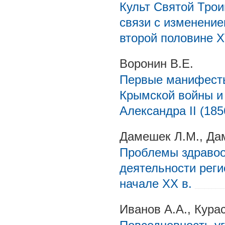
Культ Святой Трои
связи с изменение
второй половине X
Воронин В.Е.
Первые манифесты
Крымской войны и
Александра II (1856
Дамешек Л.М., Дам
Проблемы здравоо
деятельности реги
начале XX в.
Иванов А.А., Курас