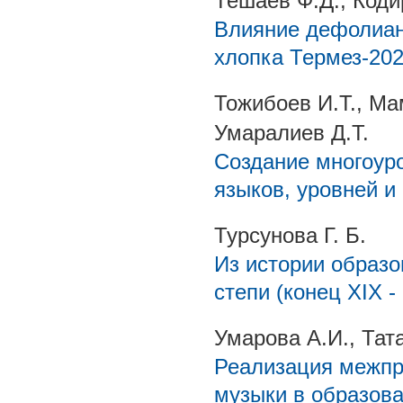
Тешаев Ф.Д., Коди
Влияние дефолиант
хлопка Термез-202
Тожибоев И.Т., Ма
Умаралиев Д.Т.
Создание многоур
языков, уровней 
Турсунова Г. Б.
Из истории образо
степи (конец ХIХ -
Умарова А.И., Тат
Реализация межпр
музыки в образов