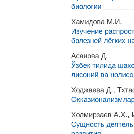
биологии
Хамидова М.И.
Изучение распрос
болезней лёгких н
Асанова Д.
Ўзбек тилида шах
лисоний ва нолисо
Ходжаева Д., Тхта
Окказионализмлар
Холмирзаев А.Х., 
Сущность деятель
развития