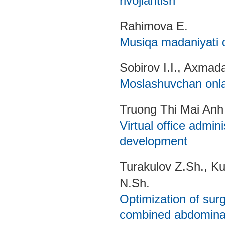
rivojlantish
Rahimova E.
Musiqa madaniyati da
Sobirov I.I., Axmad
Moslashuvchan onlay
Truong Thi Mai Anh
Virtual office admini
development
Turakulov Z.Sh., Ku
N.Sh.
Optimization of surg
combined abdominal 