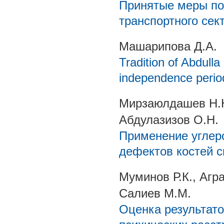
Принятые меры по
транспортного сек
Машарипова Д.А.
Tradition of Abdulla
independence perio
Мирзаюлдашев Н.Ю.
Абдулазизов О.Н.
Применение углер
дефектов костей с
Муминов Р.К., Агр
Салиев М.М.
Оценка результато