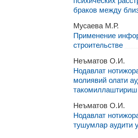
психических расст
браков между бли
Мусаева М.Р.
Применение инфор
строительстве
Неъматов О.И.
Нодавлат нотижор
молиявий олати ау
такомиллаштириш
Неъматов О.И.
Нодавлат нотижор
тушумлар аудити 