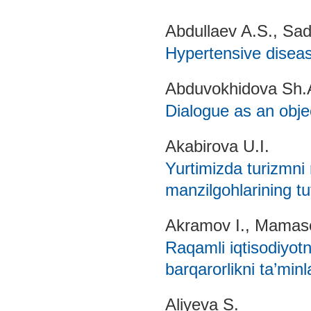
Abdullaev A.S., Sa
Hypertensive diseas
Abduvokhidova Sh.A
Dialogue as an objec
Akabirova U.I.
Yurtimizda turizmni 
manzilgohlarining tu
Akramov I., Mamas
Raqamli iqtisodiyotni
barqarorlikni ta’minl
Aliyeva S.