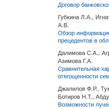
Договор банковско
Губкина Л.А., Игна
А.В.
Обзор информацио
прецедентов в обл
Далимова С.А., Аг
Азимова Г.А.
Сравнительная ха
отягощенности се
Джалилов Ф.Р., Ту
Ботиров Н.Т., Абд
Возможности лучев