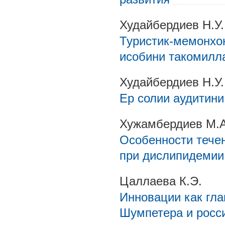
Худайбердиев Н.У.
Туристик-мемонхо
исобини такомил
Худайбердиев Н.У.
Ер солии аудитин
Хужамбердиев М.А
Особенности тече
при дислипидемии
Цаллаева К.Э.
Инновации как гла
Шумпетера и росс