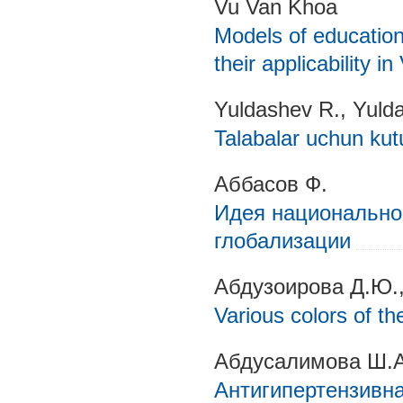
Vu Van Khoa
Models of education
their applicability i
Yuldashev R., Yulda
Talabalar uchun kutu
Аббасов Ф.
Идея национально
глобализации
Абдузоирова Д.Ю.,
Various colors of t
Абдусалимова Ш.А
Антигипертензивна