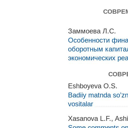
СОВРЕ
Заммоева Л.С.
Особенности фина
оборотным капита
экономических ре
СОВР
Eshboyeva O.S.
Badiiy matnda so’zni
vositalar
Xasanova L.F., Ash
Some comments on t