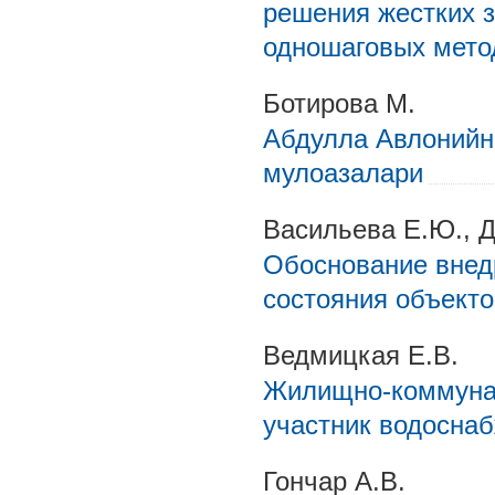
решения жестких 
одношаговых мето
Ботирова М.
Абдулла Авлонийни
мулоазалари
Васильева Е.Ю., Д
Обоснование внед
состояния объект
Ведмицкая Е.В.
Жилищно-коммунал
участник водосна
Гончар А.В.