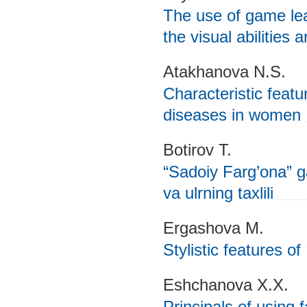
The use of game le
the visual abilities 
Atakhanova N.S.
Characteristic featu
diseases in women
Botirov T.
“Sadoiy Farg’ona” ga
va ulrning taxlili
Ergashova M.
Stylistic features o
Eshchanova X.X.
Principals of using 