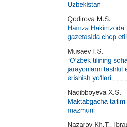
Uzbekistan
Qodirova M.S.
Hamza Hakimzoda Ni
gazetasida chop eti
Musaev I.S.
“O‘zbek tilining soh
jarayonlarni tashkil 
erishish yo‘llari
Naqibboyeva X.S.
Maktabgacha ta‘lim t
mazmuni
Nazarov Kh.T., Ibr