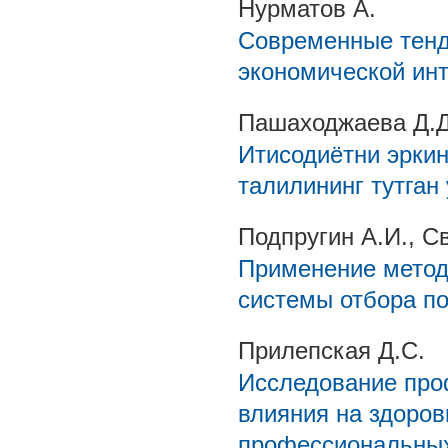
Нурматов А.
Современные тенд
экономической ин
Пашаходжаева Д.Д
Итисодиётни эрки
талилининг тутган
Подпругин А.И., С
Применение метод
системы отбора п
Прилепская Д.С.
Исследование проф
влияния на здоров
профессиональных