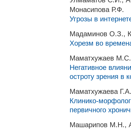
Монасипова Р.Ф.
Угрозы в интернет
Мадаминов О.З., 
Хорезм во времен
Маматхужаев М.С.
Негативное влияни
остроту зрения в 
Маматхужаева Г.А
Клинико-морфолог
первичного хронич
Машарипов М.Н., 